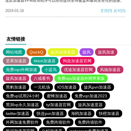
这款加速器VPM应用程序可以给你提供全球覆盖和最高安全性的连接。
2024-01-16
支持
[0]
反对
[0]
友情链接
网站地图
QuickQ
旋风加速度器
旋风
旋风加速
坚果加速器
tiktok加速器
狗急加速器官网
免费vqn外网加速
小蓝鸟
优途加速器官网
风驰加速器
旋风加速器
八戒看书
免费vps加速器外网苹果版
黑豹加速器
一元机场
IOS加速器
旋风pvn加速器
免费vp试用24小时
蜜蜂加速器
免费vqn加速2023
黑洞vp永久加速器
tyl加速器官网
旋风加速度器
twitter加速器
快连pvn加速器
海鸥加速器
快橙加速器
外网加速免费软件
免费跨墙软件
免费跨墙软件