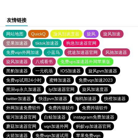
友情链接
网站地图
QuickQ
旋风加速度器
旋风
旋风加速
坚果加速器
tiktok加速器
狗急加速器官网
免费vqn外网加速
小蓝鸟
优途加速器官网
风驰加速器
旋风加速器
八戒看书
免费vps加速器外网苹果版
黑豹加速器
一元机场
IOS加速器
旋风pvn加速器
免费vp试用24小时
蜜蜂加速器
免费vqn加速2023
黑洞vp永久加速器
tyl加速器官网
旋风加速度器
twitter加速器
快连pvn加速器
海鸥加速器
快橙加速器
外网加速免费软件
免费跨墙软件
免费跨墙软件
银河加速器官网
白鲸加速器
instagram免费加速器
蘑菇加速器官网
vqn加速外网
蚂蚁vp加速器官网
火箭加速器
免费vqn加速试用
苹果免费vqn