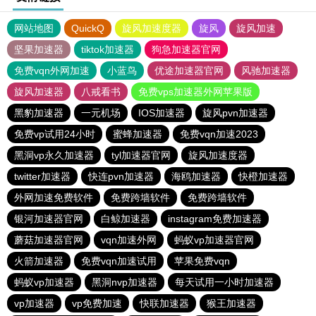
网站地图
QuickQ
旋风加速度器
旋风
旋风加速
坚果加速器
tiktok加速器
狗急加速器官网
免费vqn外网加速
小蓝鸟
优途加速器官网
风驰加速器
旋风加速器
八戒看书
免费vps加速器外网苹果版
黑豹加速器
一元机场
IOS加速器
旋风pvn加速器
免费vp试用24小时
蜜蜂加速器
免费vqn加速2023
黑洞vp永久加速器
tyl加速器官网
旋风加速度器
twitter加速器
快连pvn加速器
海鸥加速器
快橙加速器
外网加速免费软件
免费跨墙软件
免费跨墙软件
银河加速器官网
白鲸加速器
instagram免费加速器
蘑菇加速器官网
vqn加速外网
蚂蚁vp加速器官网
火箭加速器
免费vqn加速试用
苹果免费vqn
蚂蚁vp加速器
黑洞nvp加速器
每天试用一小时加速器
vp加速器
vp免费加速
快联加速器
猴王加速器