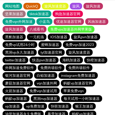
网站地图
QuickQ
旋风加速度器
旋风
旋风加速
坚果加速器
tiktok加速器
狗急加速器官网
免费vqn外网加速
小蓝鸟
优途加速器官网
风驰加速器
旋风加速器
八戒看书
免费vps加速器外网苹果版
黑豹加速器
一元机场
IOS加速器
旋风pvn加速器
免费vp试用24小时
蜜蜂加速器
免费vqn加速2023
黑洞vp永久加速器
tyl加速器官网
旋风加速度器
twitter加速器
快连pvn加速器
海鸥加速器
快橙加速器
外网加速免费软件
免费跨墙软件
免费跨墙软件
银河加速器官网
白鲸加速器
instagram免费加速器
蘑菇加速器官网
vqn加速外网
蚂蚁vp加速器官网
火箭加速器
免费vqn加速试用
苹果免费vqn
蚂蚁vp加速器
黑洞nvp加速器
每天试用一小时加速器
vp加速器
vp免费加速
快联加速器
猴王加速器
油管加速器永久免费版
暴雪加速器
蚂蚁vp加速器