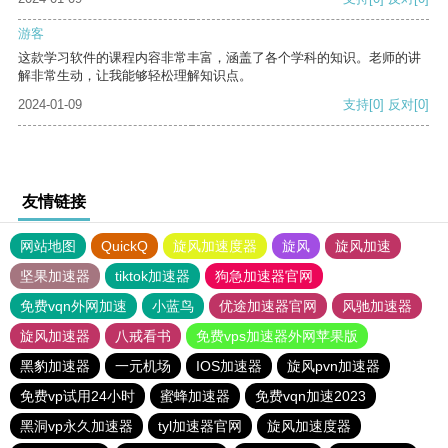
游客
这款学习软件的课程内容非常丰富，涵盖了各个学科的知识。老师的讲
解非常生动，让我能够轻松理解知识点。
2024-01-09
支持
[0]
反对
[0]
友情链接
网站地图
QuickQ
旋风加速度器
旋风
旋风加速
坚果加速器
tiktok加速器
狗急加速器官网
免费vqn外网加速
小蓝鸟
优途加速器官网
风驰加速器
旋风加速器
八戒看书
免费vps加速器外网苹果版
黑豹加速器
一元机场
IOS加速器
旋风pvn加速器
免费vp试用24小时
蜜蜂加速器
免费vqn加速2023
黑洞vp永久加速器
tyl加速器官网
旋风加速度器