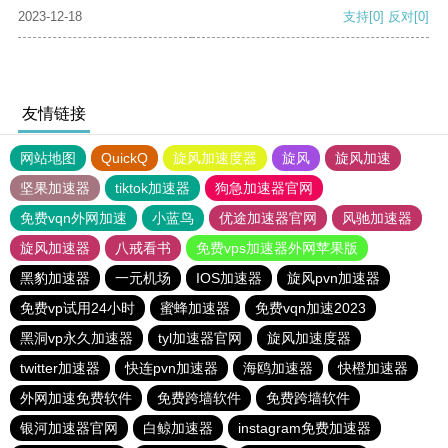
2023-12-18
支持
[0]
反对
[0]
友情链接
网站地图
QuickQ
旋风加速度器
旋风
旋风加速
坚果加速器
tiktok加速器
狗急加速器官网
免费vqn外网加速
小蓝鸟
优途加速器官网
风驰加速器
旋风加速器
八戒看书
免费vps加速器外网苹果版
黑豹加速器
一元机场
IOS加速器
旋风pvn加速器
免费vp试用24小时
蜜蜂加速器
免费vqn加速2023
黑洞vp永久加速器
tyl加速器官网
旋风加速度器
twitter加速器
快连pvn加速器
海鸥加速器
快橙加速器
外网加速免费软件
免费跨墙软件
免费跨墙软件
银河加速器官网
白鲸加速器
instagram免费加速器