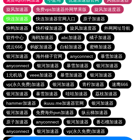
免费vqn外网加速
小蓝鸟
优途加速器官网
风驰加速器
旋风加速器
免费vps加速器外网苹果版
旋风加速度器
快连加速器
快连加速器官网入口
原子加速器
快鸭加速器
快柠檬加速器
旋风加速度器
外网网址导航
软件中心
海鸥加速器
abc加速器
橘子加速器
优云666
蚂蚁加速器
白鲸加速器
蜜蜂加速器
银河加速器
海外梯子官网
anyconnect
暴雪加速器
anyconnect
银河加速器
暴雪加速器
银河加速器
1元机场
veee加速器
暴雪加速器
银河加速器
vp(永久免费)加速器
银河加速器
青柠加速器
速鹰666
银河加速器
暴雪加速器
哇哇加速器
荔枝加速器
hammer加速器
ikuuu.me加速器官网
银河加速器
银河加速器
免费海外pvn加速器
纵云梯加速器
原子加速器
anyconnect
银河加速器
番石榴加速器
anyconnect
银河加速器
vp(永久免费)加速器