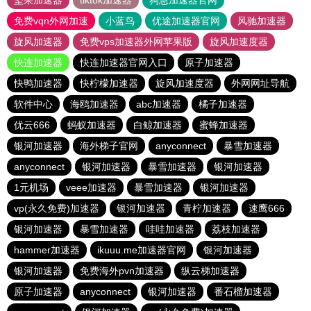
坚果加速器
tiktok加速器
狗急加速器官网
免费vqn外网加速
小蓝鸟
优途加速器官网
风驰加速器
旋风加速器
免费vps加速器外网苹果版
旋风加速度器
快连加速器
快连加速器官网入口
原子加速器
快鸭加速器
快柠檬加速器
旋风加速度器
外网网址导航
软件中心
海鸥加速器
abc加速器
橘子加速器
优云666
蚂蚁加速器
白鲸加速器
蜜蜂加速器
银河加速器
海外梯子官网
anyconnect
暴雪加速器
anyconnect
银河加速器
暴雪加速器
银河加速器
1元机场
veee加速器
暴雪加速器
银河加速器
vp(永久免费)加速器
银河加速器
青柠加速器
速鹰666
银河加速器
暴雪加速器
哇哇加速器
荔枝加速器
hammer加速器
ikuuu.me加速器官网
银河加速器
银河加速器
免费海外pvn加速器
纵云梯加速器
原子加速器
anyconnect
银河加速器
番石榴加速器