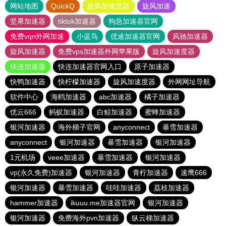
网站地图
QuickQ
旋风加速度器
旋风加速
坚果加速器
tiktok加速器
狗急加速器官网
免费vqn外网加速
小蓝鸟
优途加速器官网
风驰加速器
旋风加速器
免费vps加速器外网苹果版
旋风加速度器
快连加速器
快连加速器官网入口
原子加速器
快鸭加速器
快柠檬加速器
旋风加速度器
外网网址导航
软件中心
海鸥加速器
abc加速器
橘子加速器
优云666
蚂蚁加速器
白鲸加速器
蜜蜂加速器
银河加速器
海外梯子官网
anyconnect
暴雪加速器
anyconnect
银河加速器
暴雪加速器
银河加速器
1元机场
veee加速器
暴雪加速器
银河加速器
vp(永久免费)加速器
银河加速器
青柠加速器
速鹰666
银河加速器
暴雪加速器
哇哇加速器
荔枝加速器
hammer加速器
ikuuu.me加速器官网
银河加速器
银河加速器
免费海外pvn加速器
纵云梯加速器