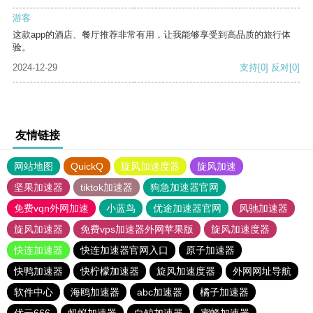
游客
这款app的酒店、餐厅推荐非常有用，让我能够享受到高品质的旅行体
验。
2024-12-29
支持
[0]
反对
[0]
友情链接
网站地图
QuickQ
旋风加速度器
旋风加速
坚果加速器
tiktok加速器
狗急加速器官网
免费vqn外网加速
小蓝鸟
优途加速器官网
风驰加速器
旋风加速器
免费vps加速器外网苹果版
旋风加速度器
快连加速器
快连加速器官网入口
原子加速器
快鸭加速器
快柠檬加速器
旋风加速度器
外网网址导航
软件中心
海鸥加速器
abc加速器
橘子加速器