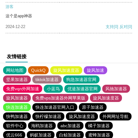
游客
这个是app神器
2024-12-22
支持
[0]
反对
[0]
友情链接
网站地图
QuickQ
旋风加速度器
旋风加速
坚果加速器
tiktok加速器
狗急加速器官网
免费vqn外网加速
小蓝鸟
优途加速器官网
风驰加速器
旋风加速器
免费vps加速器外网苹果版
旋风加速度器
快连加速器
快连加速器官网入口
原子加速器
快鸭加速器
快柠檬加速器
旋风加速度器
外网网址导航
软件中心
海鸥加速器
abc加速器
橘子加速器
优云666
蚂蚁加速器
白鲸加速器
蜜蜂加速器