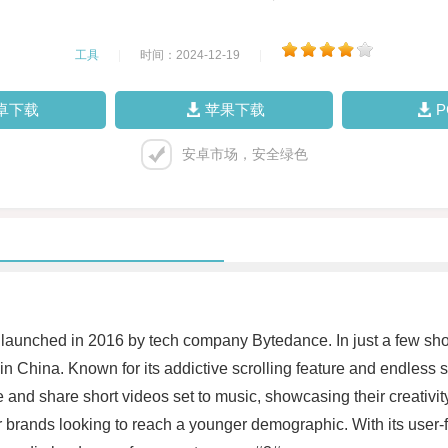
工具
|
时间：2024-12-19
|
卓下载
苹果下载
安卓市场，安全绿色
aunched in 2016 by tech company Bytedance. In just a few shor
n China. Known for its addictive scrolling feature and endless
and share short videos set to music, showcasing their creativit
r brands looking to reach a younger demographic. With its user-f