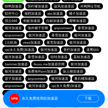
快鸭加速器
快柠檬加速器
旋风加速度器
外网网址导航
软件中心
海鸥加速器
abc加速器
橘子加速器
优云666
蚂蚁加速器
白鲸加速器
蜜蜂加速器
银河加速器
海外梯子官网
anyconnect
暴雪加速器
anyconnect
银河加速器
暴雪加速器
银河加速器
1元机场
veee加速器
暴雪加速器
银河加速器
vp(永久免费)加速器
银河加速器
青柠加速器
速鹰666
银河加速器
暴雪加速器
哇哇加速器
荔枝加速器
hammer加速器
ikuuu.me加速器官网
银河加速器
银河加速器
免费海外pvn加速器
纵云梯加速器
原子加速器
anyconnect
银河加速器
番石榴加速器
anyconnect
银河加速器
vp(永久免费)加速器
vp(永久免费)加速器
永久免费使用的加速器
下载
0.058894s
首页
安卓
苹果
排行
推荐