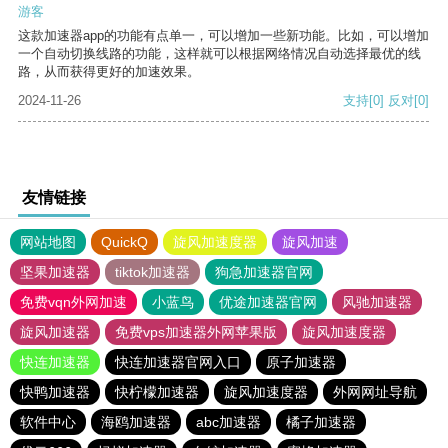
游客
这款加速器app的功能有点单一，可以增加一些新功能。比如，可以增加
一个自动切换线路的功能，这样就可以根据网络情况自动选择最优的线
路，从而获得更好的加速效果。
2024-11-26
支持
[0]
反对
[0]
友情链接
网站地图
QuickQ
旋风加速度器
旋风加速
坚果加速器
tiktok加速器
狗急加速器官网
免费vqn外网加速
小蓝鸟
优途加速器官网
风驰加速器
旋风加速器
免费vps加速器外网苹果版
旋风加速度器
快连加速器
快连加速器官网入口
原子加速器
快鸭加速器
快柠檬加速器
旋风加速度器
外网网址导航
软件中心
海鸥加速器
abc加速器
橘子加速器