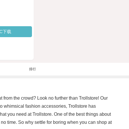
PC下载
排行
t from the crowd? Look no further than Trollstore! Our
 to whimsical fashion accessories, Trollstore has
 what you need at Trollstore. One of the best things about
in no time. So why settle for boring when you can shop at