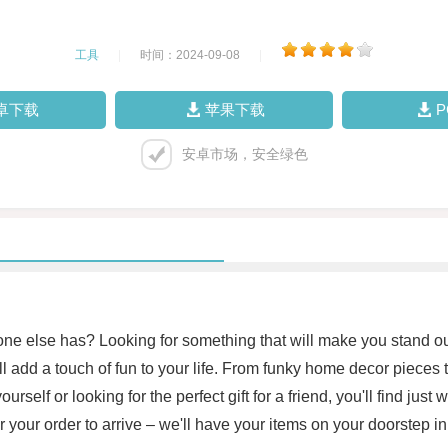
工具
|
时间：2024-09-08
|
卓下载
苹果下载
安卓市场，安全绿色
one else has? Looking for something that will make you stand ou
ill add a touch of fun to your life. From funky home decor pieces
self or looking for the perfect gift for a friend, you'll find just
r your order to arrive – we'll have your items on your doorstep 