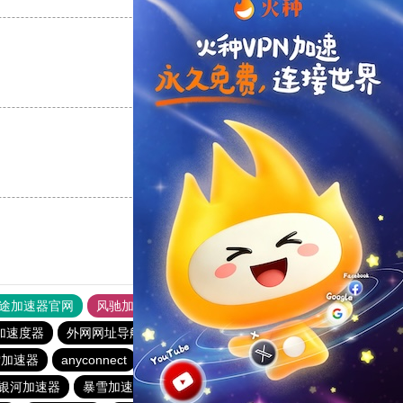
支持
[0]
反对
[0]
支持
[0]
反对
[0]
途加速器官网
风驰加速器
旋风加速器
加速度器
外网网址导航
软件中心
海鸥加速器
雪加速器
anyconnect
银河加速器
暴雪加速器
银河加速器
暴雪加速器
哇哇加速器
荔枝加速器