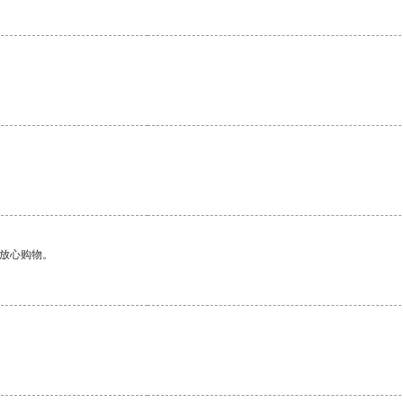
够放心购物。
。