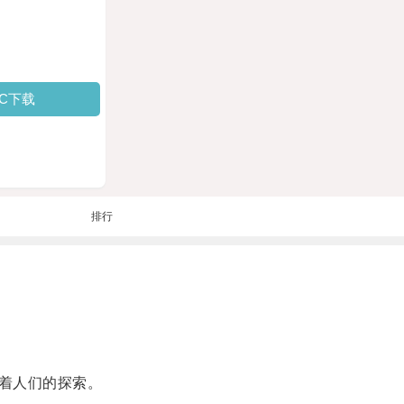
PC下载
排行
着人们的探索。