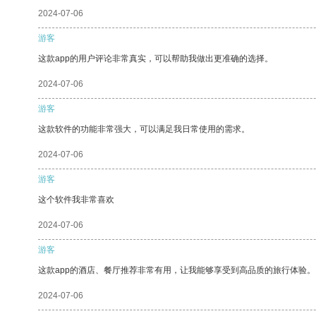
2024-07-06
游客
这款app的用户评论非常真实，可以帮助我做出更准确的选择。
2024-07-06
游客
这款软件的功能非常强大，可以满足我日常使用的需求。
2024-07-06
游客
这个软件我非常喜欢
2024-07-06
游客
这款app的酒店、餐厅推荐非常有用，让我能够享受到高品质的旅行体验。
2024-07-06