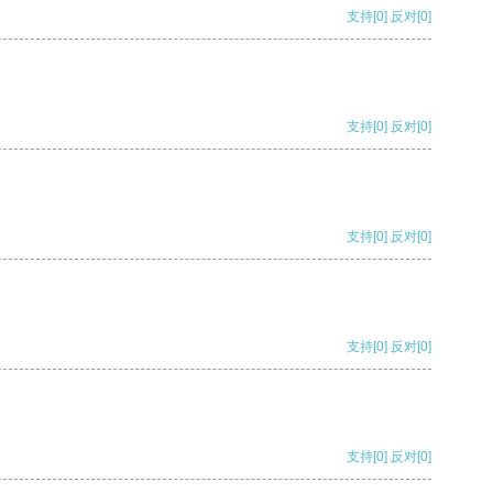
支持
[0]
反对
[0]
支持
[0]
反对
[0]
支持
[0]
反对
[0]
支持
[0]
反对
[0]
支持
[0]
反对
[0]