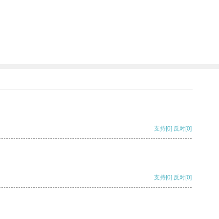
支持
[0]
反对
[0]
支持
[0]
反对
[0]