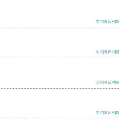
支持
[0]
反对
[0]
支持
[0]
反对
[0]
支持
[0]
反对
[0]
支持
[0]
反对
[0]