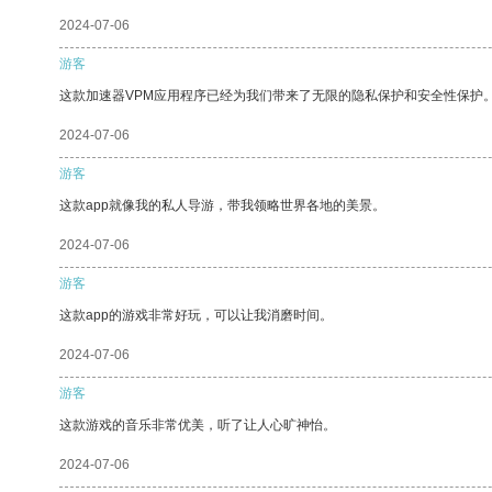
2024-07-06
游客
这款加速器VPM应用程序已经为我们带来了无限的隐私保护和安全性保护
2024-07-06
游客
这款app就像我的私人导游，带我领略世界各地的美景。
2024-07-06
游客
这款app的游戏非常好玩，可以让我消磨时间。
2024-07-06
游客
这款游戏的音乐非常优美，听了让人心旷神怡。
2024-07-06