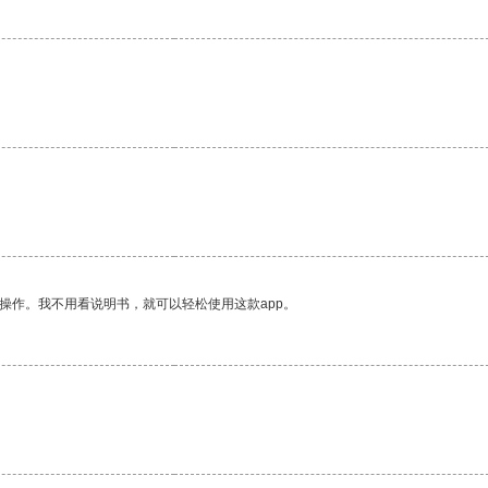
操作。我不用看说明书，就可以轻松使用这款app。