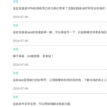
游客
这款加速器VPM应用程序已经为我们带来了无限的隐私保护和安全性保护
2024-07-06
游客
这款加速器app的加速效果一般，可以再提升一下，比如能够支持更多地
2024-07-06
游客
梯子神器，ins随便看，美美哒！
2024-07-06
游客
这款app是我旅行的好帮手，让我能够轻松找到目的地，了解当地的风土人
2024-07-06
游客
这款软件非常实用，可以帮助我解决很多问题。