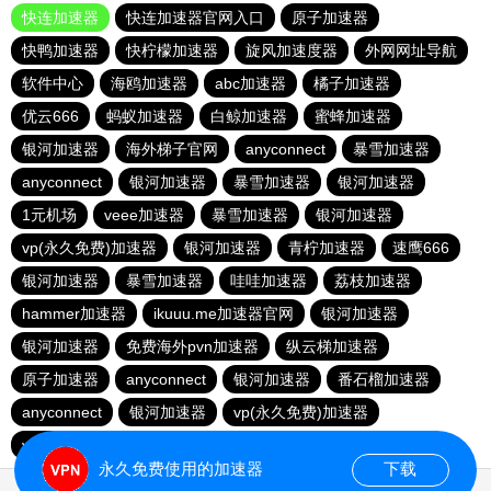
快连加速器
快连加速器官网入口
原子加速器
快鸭加速器
快柠檬加速器
旋风加速度器
外网网址导航
软件中心
海鸥加速器
abc加速器
橘子加速器
优云666
蚂蚁加速器
白鲸加速器
蜜蜂加速器
银河加速器
海外梯子官网
anyconnect
暴雪加速器
anyconnect
银河加速器
暴雪加速器
银河加速器
1元机场
veee加速器
暴雪加速器
银河加速器
vp(永久免费)加速器
银河加速器
青柠加速器
速鹰666
银河加速器
暴雪加速器
哇哇加速器
荔枝加速器
hammer加速器
ikuuu.me加速器官网
银河加速器
银河加速器
免费海外pvn加速器
纵云梯加速器
原子加速器
anyconnect
银河加速器
番石榴加速器
anyconnect
银河加速器
vp(永久免费)加速器
vp(永久免费)加速器
永久免费使用的加速器
下载