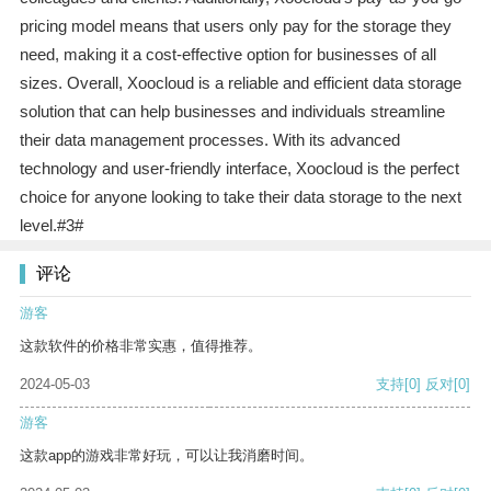
pricing model means that users only pay for the storage they
need, making it a cost-effective option for businesses of all
sizes. Overall, Xoocloud is a reliable and efficient data storage
solution that can help businesses and individuals streamline
their data management processes. With its advanced
technology and user-friendly interface, Xoocloud is the perfect
choice for anyone looking to take their data storage to the next
level.#3#
评论
游客
这款软件的价格非常实惠，值得推荐。
2024-05-03
支持
[0]
反对
[0]
游客
这款app的游戏非常好玩，可以让我消磨时间。