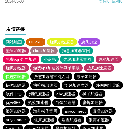
2024-05-03
支持
[0]
反对
[0]
友情链接
网站地图
QuickQ
旋风加速度器
旋风加速
坚果加速器
tiktok加速器
狗急加速器官网
免费vqn外网加速
小蓝鸟
优途加速器官网
风驰加速器
旋风加速器
免费vps加速器外网苹果版
旋风加速度器
快连加速器
快连加速器官网入口
原子加速器
快鸭加速器
快柠檬加速器
旋风加速度器
外网网址导航
软件中心
海鸥加速器
abc加速器
橘子加速器
优云666
蚂蚁加速器
白鲸加速器
蜜蜂加速器
银河加速器
海外梯子官网
anyconnect
暴雪加速器
anyconnect
银河加速器
暴雪加速器
银河加速器
1元机场
veee加速器
暴雪加速器
银河加速器